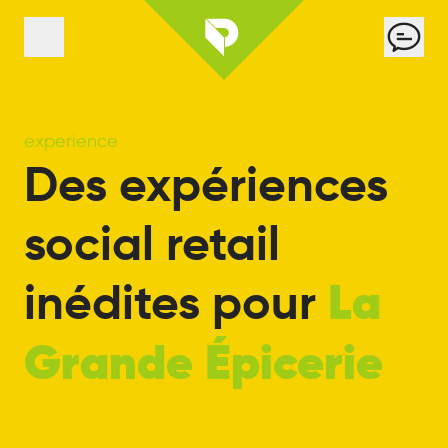
Panneau de gestion des cookies
Cont
Menu
experience
Des
expériences
social
retail
inédites
pour
La
Grande
Épicerie