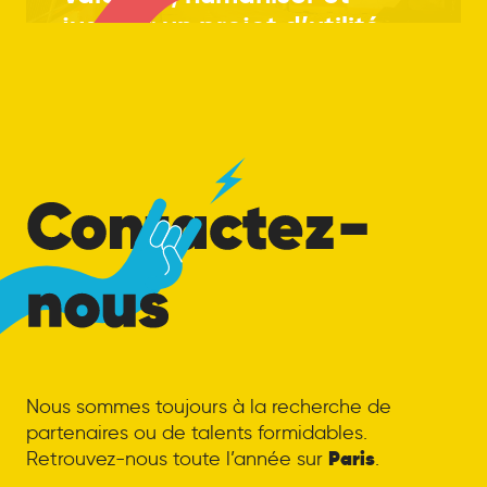
justifier un projet d’utilité
le
CDG Express
publique :
Contactez-nous
Nous sommes toujours à la recherche de
partenaires ou de talents formidables.
Paris
Retrouvez-nous toute l’année sur
.