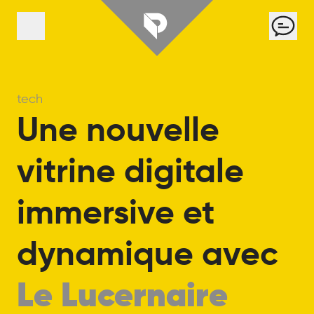
Panneau de gestion des cookies
Cont
Menu
tech
Une
nouvelle
vitrine
digitale
immersive
et
dynamique
avec
Le
Lucernaire