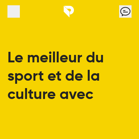
Panneau de gestion des cookies
Cont
Menu
strategy
Le
meilleur
du
sport
et
de
la
culture
avec
Sodexo
Live
Hospitality