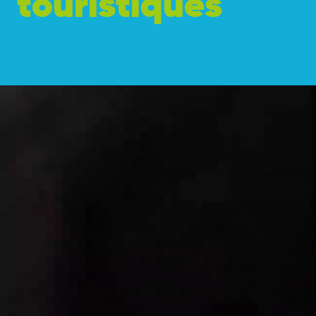
t
o
u
r
i
s
t
i
q
u
e
s