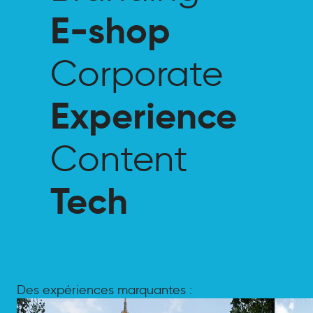
E-shop
E-shop
Corporate
Corporate
Experience
Experience
Content
Content
Tech
Tech
Des expériences marquantes :