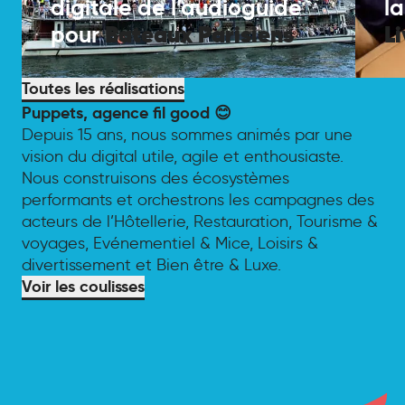
digitale de l’audioguide
l
Bateaux
Parisiens
L
pour
Toutes les réalisations
Puppets, agence fil good 😊
Depuis 15 ans, nous sommes animés par une
vision du digital utile, agile et enthousiaste.
Nous construisons des écosystèmes
performants et orchestrons les campagnes des
acteurs de l’Hôtellerie, Restauration, Tourisme &
voyages, Evénementiel & Mice, Loisirs &
divertissement et Bien être & Luxe.
Voir les coulisses
Contactez-nous