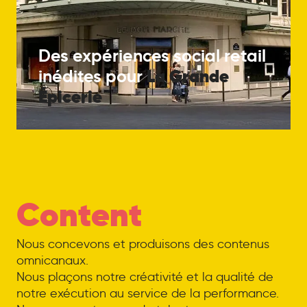
Des expériences social retail
La
Grande
inédites pour
Épicerie
Content
Nous concevons et produisons des contenus
omnicanaux.
Nous plaçons notre créativité et la qualité de
notre exécution au service de la performance.