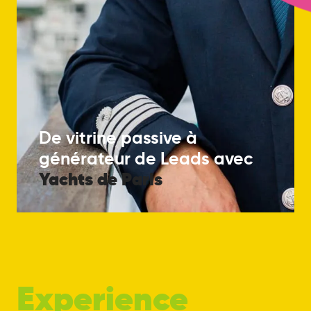
De vitrine passive à
générateur de Leads avec
Yachts
de
Paris
Experience