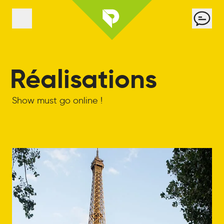
Panneau de gestion des cookies
Cont
Menu
Réalisations
Show must go online !