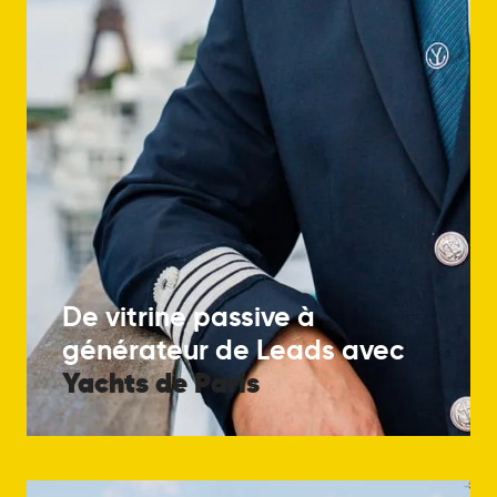
De vitrine passive à
générateur de Leads avec
Yachts
de
Paris