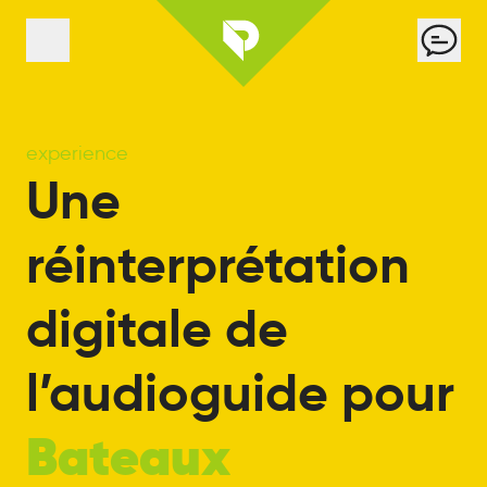
Panneau de gestion des cookies
Cont
Menu
experience
Une
réinterprétation
digitale
de
l’audioguide
pour
Bateaux