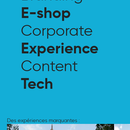
E-shop
E-shop
Corporate
Corporate
Experience
Experience
Content
Content
Tech
Tech
Des expériences marquantes :