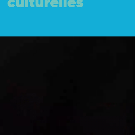
t
o
u
r
i
s
t
i
q
u
e
s