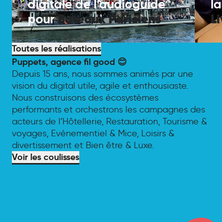
digitale de l’audioguide
l
Bateaux
Parisiens
L
pour
Toutes les réalisations
Puppets, agence fil good 😊
Depuis 15 ans, nous sommes animés par une
vision du digital utile, agile et enthousiaste.
Nous construisons des écosystèmes
performants et orchestrons les campagnes des
acteurs de l’Hôtellerie, Restauration, Tourisme &
voyages, Evénementiel & Mice, Loisirs &
divertissement et Bien être & Luxe.
Voir les coulisses
Contactez-nous